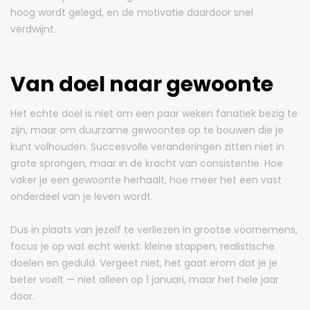
hoog wordt gelegd, en de motivatie daardoor snel
verdwijnt.
Van doel naar gewoonte
Het echte doel is niet om een paar weken fanatiek bezig te
zijn, maar om duurzame gewoontes op te bouwen die je
kunt volhouden. Succesvolle veranderingen zitten niet in
grote sprongen, maar in de kracht van consistentie. Hoe
vaker je een gewoonte herhaalt, hoe meer het een vast
onderdeel van je leven wordt.
Dus in plaats van jezelf te verliezen in grootse voornemens,
focus je op wat echt werkt: kleine stappen, realistische
doelen en geduld. Vergeet niet, het gaat erom dat je je
beter voelt — niet alleen op 1 januari, maar het hele jaar
door.