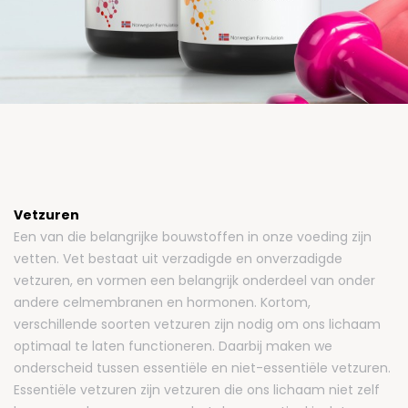
Vetzuren
Een van die belangrijke bouwstoffen in onze voeding zijn
vetten. Vet bestaat uit verzadigde en onverzadigde
vetzuren, en vormen een belangrijk onderdeel van onder
andere celmembranen en hormonen. Kortom,
verschillende soorten vetzuren zijn nodig om ons lichaam
optimaal te laten functioneren. Daarbij maken we
onderscheid tussen essentiële en niet-essentiële vetzuren.
Essentiële vetzuren zijn vetzuren die ons lichaam niet zelf