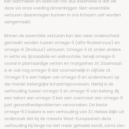
kan aanmaken en waarvan het dus essentieel is dat we
deze via onze voeding binnenkrijgen. Niet-essentiële
vetzuren daarentegen kunnen in ons lichaam zelf worden
aangemaakt.
Binnen de essentiële vetzuren kan dan weer onderscheid
gemaakt worden tussen omega-3 (alfa-linoleenzuur) en
omega-6 (linolzuur) vetzuren. Omega-3 zit onder andere
in vette vis, lijnzaadolie en walnootolie, terwijl omega-6
vooral in plantaardige vetten en margarines zit. Daarnaast
is er ook nog omega-9 dat voornamelijk in olijfolie zit.
Omega-3 is een helper van omega-6 en ondersteunt op
die manier belangrijke lichaamsprocessen. Hierbij is de
verhouding tussen omega-3 en omega-6 van belang. Bij
een tekort aan omega-3 kan een overmaat aan omega-6
juist gezondheidsproblemen veroorzaken. De beste
omega-6:3 balans is een verhouding van 3:1. Helaas blijkt uit
onderzoek dat bij de meeste West-Europeanen deze
verhouding bij lange na niet meer gehaald wordt, soms zien