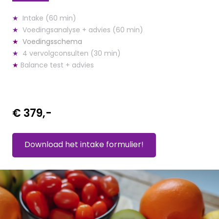
★
Intake (60 min)
★
Voedingsanalyse + advies (60 min)
★
Voedingsschema
★
4 vervolgconsulten (30 min)
★
Balance test + advies
€ 379,-
Download het intake formulier!