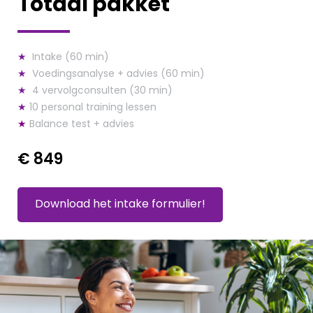
Totaal pakket
★
Intake (60 min)
★
Voedingsanalyse + advies (60 min)
★
4 vervolgconsulten (30 min)
★
10 personal training lessen
★
Balance test + advies
€ 849
Download het intake formulier!