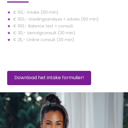
★
€ 60,- Intake (60 min)
★
€ 100,- Voedingsanalyse + advies (60 min)
★
€ 100,- Balance test + consult
★
€ 30,- Vervolgconsult (30 min)
★
€ 25,- Online consult (30 min)
Download het intake formulier!